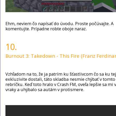
Ehm, neviem čo napísať do úvodu. Proste počúvajte. A
komentujte. Prípadne robte oboje naraz.
10.
Burnout 3: Takedown - This Fire (Franz Ferdina
Vzhľadom na to, že ja patrím ku šťastlivcom čo sa ku te
exkluzivite dostali, táto skladba nesmie chýbať v tomto
rebríčku. Keď toto hralo v Crash FM, oveľa lepšie sa mi 
vraky a uhýbalo sa autám v protismere.