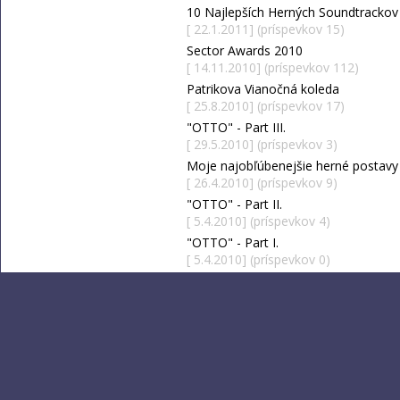
10 Najlepších Herných Soundtrackov
[ 22.1.2011] (príspevkov 15)
Sector Awards 2010
[ 14.11.2010] (príspevkov 112)
Patrikova Vianočná koleda
[ 25.8.2010] (príspevkov 17)
"OTTO" - Part III.
[ 29.5.2010] (príspevkov 3)
Moje najobľúbenejšie herné postavy
[ 26.4.2010] (príspevkov 9)
"OTTO" - Part II.
[ 5.4.2010] (príspevkov 4)
"OTTO" - Part I.
[ 5.4.2010] (príspevkov 0)