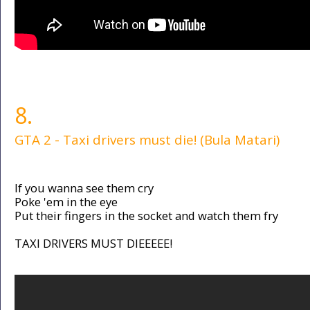
8.
GTA 2 - Taxi drivers must die! (Bula Matari)
If you wanna see them cry
Poke 'em in the eye
Put their fingers in the socket and watch them fry
TAXI DRIVERS MUST DIEEEEE!