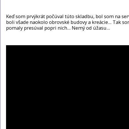
Keď som prvýkrát počúval túto skladbu, bol som na ser
boli všade naokolo obrovské budovy a kreácie... Tak so
pomaly presúval popri nich... Nemý od úžasu...