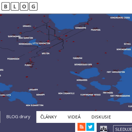
Vitajte na mojom blogu
Drury
BLOG drury
ČLÁNKY
VIDEÁ
DISKUSIE
SLEDUJ
1