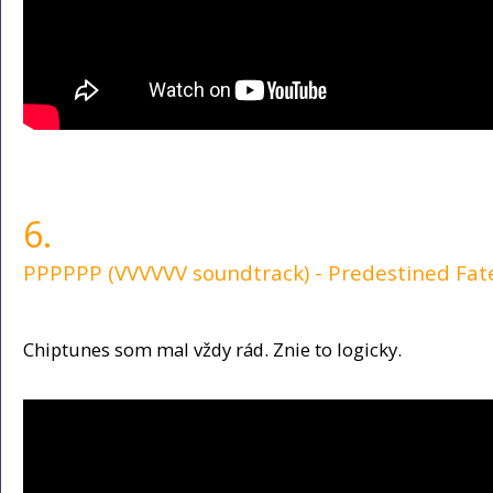
6.
PPPPPP (VVVVVV soundtrack) - Predestined Fat
Chiptunes som mal vždy rád. Znie to logicky.