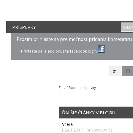
PRÍSPEVKY
SLED
Prosím prihláste sa pre možnosť pridania komentáru.
Prihláste sa
, alebo použite facebook login
01
Zatiaľ žiadne príspevky
ĎALŠIE ČLÁNKY V BLOGU
Včera
[ 24.1.2011] (príspevkov 6)