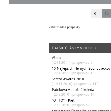
01
Zatiaľ žiadne príspevky
ĎALŠIE ČLÁNKY V BLOGU
Včera
[ 24.1.2011] (príspevkov 6)
10 Najlepších Herných Soundtrackov
[ 22.1.2011] (príspevkov 15)
Sector Awards 2010
[ 14.11.2010] (príspevkov 112)
Patrikova Vianočná koleda
[ 25.8.2010] (príspevkov 17)
"OTTO" - Part III.
[ 29.5.2010] (príspevkov 3)
Moje najobľúbenejšie herné postavy