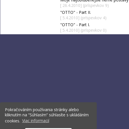
[ 26.4.2010] (príspevkov 9)
"OTTO" - Part II.
[ 5.4.2010] (príspevkov 4)
"OTTO" - Part I.
[ 5.4.2010] (príspevkov 0)
Pokračováním používania stránky alebo
kliknutím na “Súhlasím“ súhlasíte s ukládáním
cookies.
Viac informacií