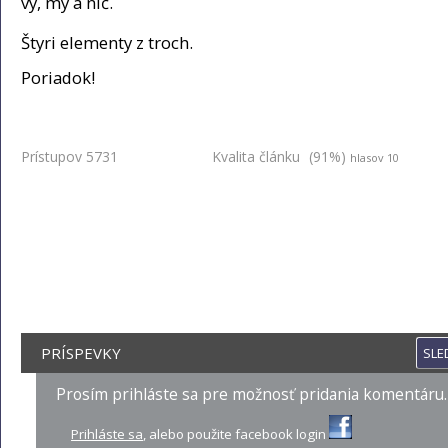
vy, my a nič.
Štyri elementy z troch.
Poriadok!
Prístupov 5731
Kvalita článku
(91%)
hlasov 10
PRÍSPEVKY
SLE
Prosím prihláste sa pre možnosť pridania komentáru.
Prihláste sa
, alebo použite facebook login