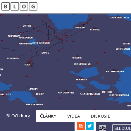
Vitajte na mojom blogu
Drury
BLOG drury
ČLÁNKY
VIDEÁ
DISKUSIE
SLEDUJ
1