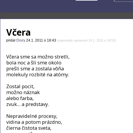
Včera
pridal
Drury
24.1. 2011 o 18:43
(naposledy upravené 24.1. 2011 o 18:53)
Včera sme sa možno stretli,
bola noc a šli sme okolo
prešli sme a zostala vôňa
molekuly rozbité na atómy.
Zostal pocit,
možno náznak
alebo farba,
zvuk... a predstavy.
Nepravidelné procesy,
vidina a potom prázdno,
čierna čistota sveta,